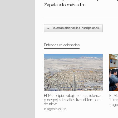
Zapala a lo más alto.
Navegador de artículos
←
Ya están abiertas las inscripciones…
Entradas relacionadas
El Mu
El Municipio trabaja en la asistencia
“Lim
y despeje de calles tras el temporal
de nieve
5 ago
6 agosto 2026