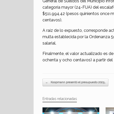
General de Sueldos del Municipio info
categoría mayor (24-FUA) del escala
$511.994,42 (pesos quinientos once m
centavos).
A raíz de lo expuesto, corresponde ac
multa establecida por la Ordenanza 
salarial.
Finalmente, el valor actualizado es d
ochenta y ocho centavos) a partir del 
Navegador de artículos
←
Koopmann presentó el presupuesto 2025…
Entradas relacionadas