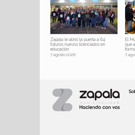
Zapala le abrió la puerta a 64
El Mu
futuros nuevos licenciados en
que 
educación
form
7 agosto 2026
7 ago
So