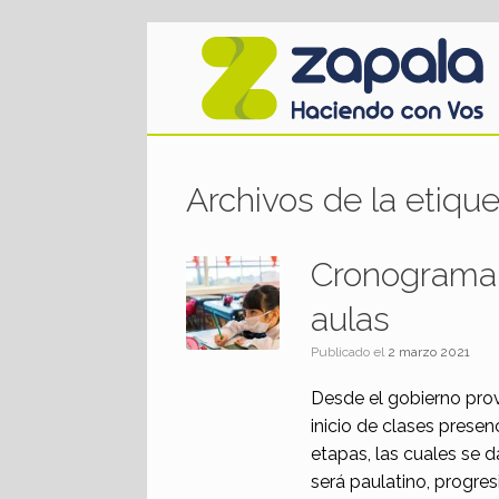
Saltar
al
contenido
Archivos de la etique
Cronograma d
aulas
Publicado el
2 marzo 2021
Desde el gobierno prov
inicio de clases presen
etapas, las cuales se 
será paulatino, progres