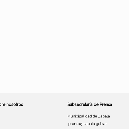
bre nosotros
Subsecretaría de Prensa
Municipalidad de Zapala
prensa@zapala.gob.ar