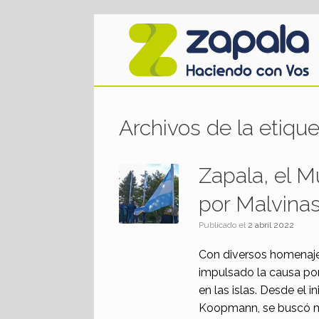
Saltar
al
contenido
Archivos de la etiqu
Zapala, el M
por Malvina
Publicado el
2 abril 2022
Con diversos homenajes
impulsado la causa po
en las islas. Desde el 
Koopmann, se buscó mal