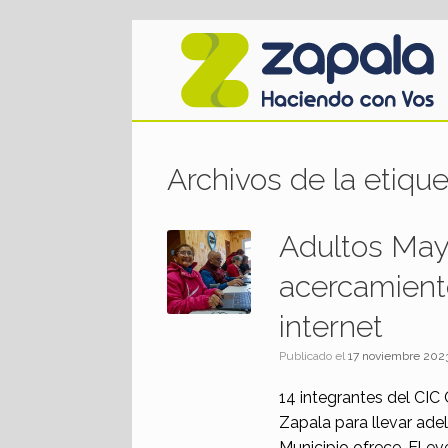
Saltar
al
contenido
Archivos de la etiqu
Adultos May
acercamiento
internet
Publicado el
17 noviembre 202
14 integrantes del CIC 
Zapala para llevar adel
Municipio ofrece. El e