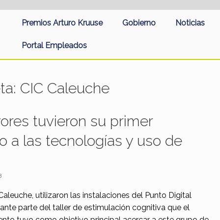
Premios Arturo Kruuse
Gobierno
Noticias
Portal Empleados
eta:
CIC Caleuche
ores tuvieron su primer
 a las tecnologías y uso de
3
Caleuche, utilizaron las instalaciones del Punto Digital
ante parte del taller de estimulación cognitiva que el
vento tuvo como objetivo principal acercar a este grupo de