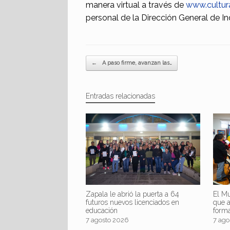
manera virtual a través de
www.cultur
personal de la Dirección General de Ind
Navegador de artículos
←
A paso firme, avanzan las…
Entradas relacionadas
Zapala le abrió la puerta a 64
El Mu
futuros nuevos licenciados en
que 
educación
form
7 agosto 2026
7 ago