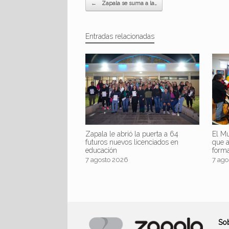
Navegador de artículos
←
Zapala se suma a la…
Entradas relacionadas
Zapala le abrió la puerta a 64
El Mu
futuros nuevos licenciados en
que 
educación
form
7 agosto 2026
7 ago
So