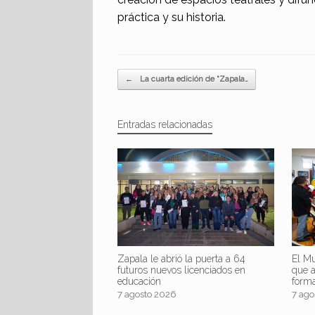
práctica y su historia.
Navegador de artículos
←
La cuarta edición de “Zapala…
Entradas relacionadas
Zapala le abrió la puerta a 64
El Mu
futuros nuevos licenciados en
que 
educación
form
7 agosto 2026
7 ago