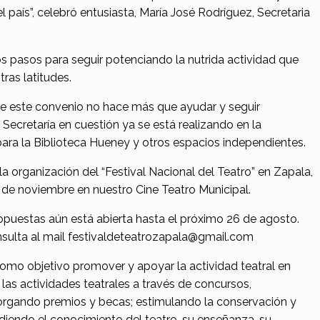
l país”, celebró entusiasta, María José Rodríguez, Secretaria
s pasos para seguir potenciando la nutrida actividad que
ras latitudes.
de este convenio no hace más que ayudar y seguir
ecretaría en cuestión ya se está realizando en la
ara la Biblioteca Hueney y otros espacios independientes.
organización del “Festival Nacional del Teatro” en Zapala,
 7 de noviembre en nuestro Cine Teatro Municipal.
opuestas aún está abierta hasta el próximo 26 de agosto.
nsulta al mail festivaldeteatrozapala@gmail.com
 como objetivo promover y apoyar la actividad teatral en
 las actividades teatrales a través de concursos,
torgando premios y becas; estimulando la conservación y
ndiendo el conocimiento del teatro, su enseñanza, su