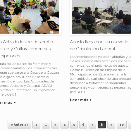
 Actividades de Desarrollo
Agosto llega con un nuevo tall
ístico y Cultural abren sus
de Orientación Laboral
cripciones
Las inscripciones ya están abiertas y l
clases presenciales serán dos por sem
trata de las clases de Flamenco y
comenzando el próximo 10 de agosto.
leres artesanales. Los interesados/as
Desde la Dirección de Empleo de la
erán acercarse a la Casa de la Cultura
Municipalidad de Zapala invitan a la
ca 675) de hoy lunes 27 hasta el
comunidad a participar de una propue
rnes 31 de julio. Las Actividades de
destinada a fortalecer herramientas
rrollo Artístico y Cultural (ADAC)
personales y competencias necesarias
piertan el interés de un importante
para la […]
ero de […]
Leer más
er más
« Anterior
1
…
3
4
5
6
7
8
9
10