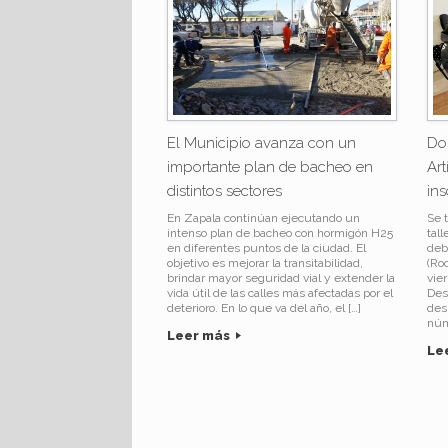
El Municipio avanza con un
Dos
importante plan de bacheo en
Art
distintos sectores
ins
En Zapala continúan ejecutando un
Se 
intenso plan de bacheo con hormigón H25
tal
en diferentes puntos de la ciudad. El
deb
objetivo es mejorar la transitabilidad,
(Ro
brindar mayor seguridad vial y extender la
vie
vida útil de las calles más afectadas por el
Desa
deterioro. En lo que va del año, el […]
des
núm
Leer más
Le