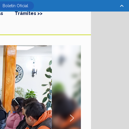
Boletín Oficial
as
Trámites >>