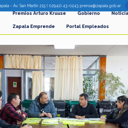
pala - Av. San Martín 215 ( 02942) 43-0243 prensa@zapala.gob.ar
Premios Arturo Kruuse
Gobierno
Notici
Zapala Emprende
Portal Empleados