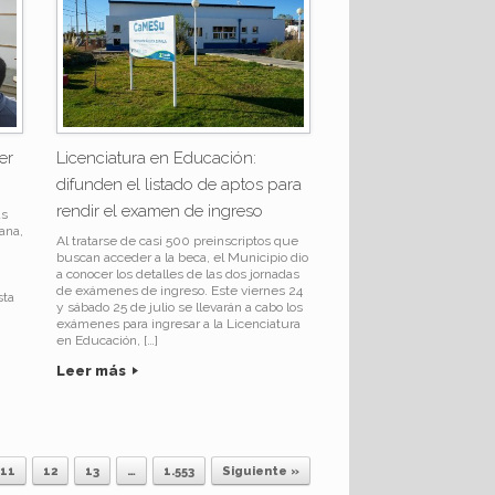
er
Licenciatura en Educación:
difunden el listado de aptos para
rendir el examen de ingreso
as
ana,
Al tratarse de casi 500 preinscriptos que
buscan acceder a la beca, el Municipio dio
a conocer los detalles de las dos jornadas
de exámenes de ingreso. Este viernes 24
sta
y sábado 25 de julio se llevarán a cabo los
exámenes para ingresar a la Licenciatura
en Educación, […]
Leer más
11
12
13
…
1.553
Siguiente »