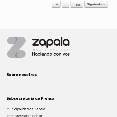
Navegador de artículos
10
…
1.553
Siguiente »
Sobre nosotros
Subsecretaría de Prensa
Municipalidad de Zapala
prensa@zapala.gob.ar