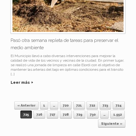
Pasó otra semana repleta de tareas para preservar el
medio ambiente
El Municipio llevó a cabo diversas intervenciones para mejorar la
calidad de vida de los vecinos y vecinas de la ciudad. En primer lugar,
se realizó una jornada de limpieza en calle Elordi con el objetivo de
mantener las arterias del bajo en óptimas condiciones para el tránsito
[…]
Leer más
« Anterior
1
…
720
721
722
723
724
Navegador de artículos
725
726
727
728
729
730
…
1.552
Siguiente »