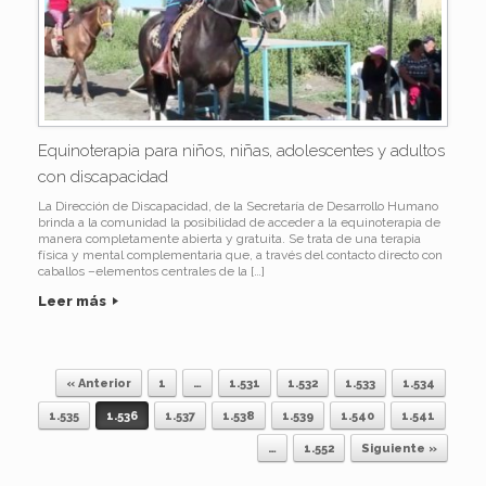
Equinoterapia para niños, niñas, adolescentes y adultos
con discapacidad
La Dirección de Discapacidad, de la Secretaría de Desarrollo Humano
brinda a la comunidad la posibilidad de acceder a la equinoterapia de
manera completamente abierta y gratuita. Se trata de una terapia
física y mental complementaria que, a través del contacto directo con
caballos –elementos centrales de la […]
Leer más
« Anterior
1
…
1.531
1.532
1.533
1.534
Navegador de artículos
1.535
1.536
1.537
1.538
1.539
1.540
1.541
…
1.552
Siguiente »