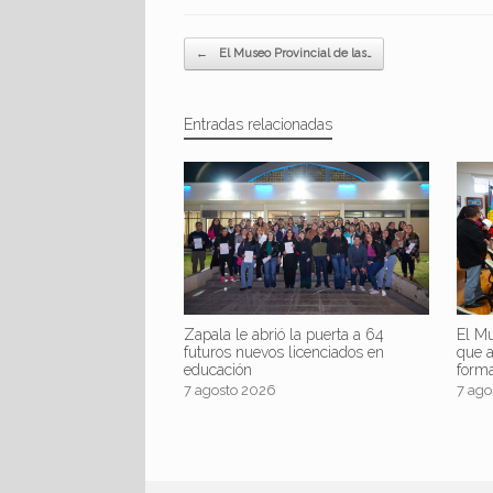
Navegador de artículos
←
El Museo Provincial de las…
Entradas relacionadas
Zapala le abrió la puerta a 64
El Mu
futuros nuevos licenciados en
que 
educación
form
7 agosto 2026
7 ago