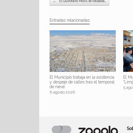
←
El Quirófano Móvil se traslada…
Entradas relacionadas
El Mu
El Municipio trabaja en la asistencia
“Lim
y despeje de calles tras el temporal
de nieve
5 ago
6 agosto 2026
So