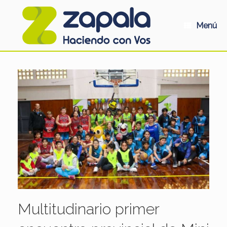
Saltar
al
contenido
Menú
Multitudinario primer