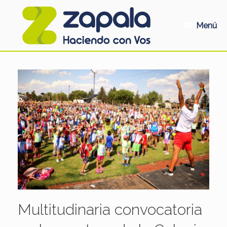
Saltar
al
contenido
Menú
Multitudinaria convocatoria