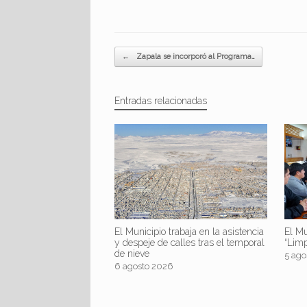
Navegador de artículos
←
Zapala se incorporó al Programa…
Entradas relacionadas
El Mu
El Municipio trabaja en la asistencia
“Lim
y despeje de calles tras el temporal
de nieve
5 ago
6 agosto 2026