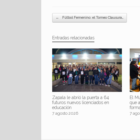
Navegador de artículos
←
Fútbol Femenino: el Torneo Clausura…
Entradas relacionadas
Zapala le abrió la puerta a 64
El Mu
futuros nuevos licenciados en
que 
educación
form
7 agosto 2026
7 ago