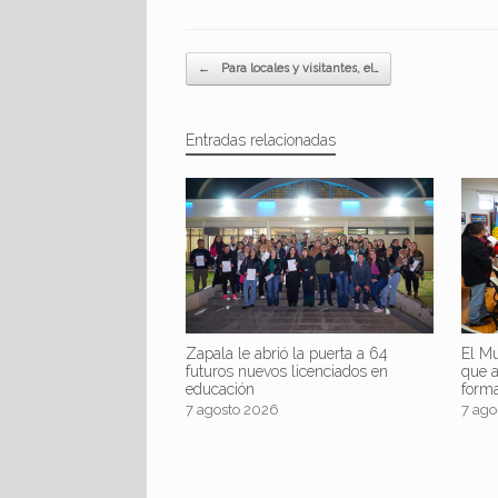
Navegador de artículos
←
Para locales y visitantes, el…
Entradas relacionadas
Zapala le abrió la puerta a 64
El Mu
futuros nuevos licenciados en
que 
educación
form
7 agosto 2026
7 ago