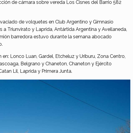
cción de cámara sobre vereda Los Cisnes del Barrio 582
l vaciado de volquetes en Club Argentino y Gimnasio
 a Triunvirato y Laprida, Antártida Argentina y Avellaneda,
amión barredora estuvo durante la semana abocado
o.
on en: Lonco Luan, Gardel, Etcheluz y Uriburu, Zona Centro,
 Olascoaga, Belgrano y Chaneton, Chaneton y Ejército
Catan Lil, Laprida y Primera Junta.