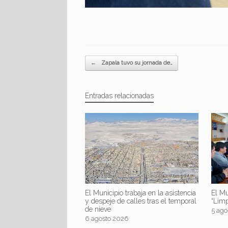
Navegador de artículos
←
Zapala tuvo su jornada de…
Entradas relacionadas
El Mu
El Municipio trabaja en la asistencia
“Lim
y despeje de calles tras el temporal
de nieve
5 ago
6 agosto 2026