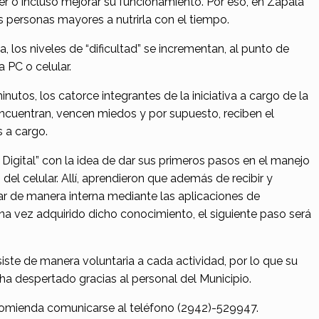
 o incluso mejorar su funcionamiento. Por eso, en Zapala
 personas mayores a nutrirla con el tiempo.
los niveles de “dificultad” se incrementan, al punto de
a PC o celular.
utos, los catorce integrantes de la iniciativa a cargo de la
ncuentran, vencen miedos y por supuesto, reciben el
 a cargo.
o Digital” con la idea de dar sus primeros pasos en el manejo
l celular. Allí, aprendieron que además de recibir y
ar de manera interna mediante las aplicaciones de
a vez adquirido dicho conocimiento, el siguiente paso será
iste de manera voluntaria a cada actividad, por lo que su
ha despertado gracias al personal del Municipio.
comienda comunicarse al teléfono (2942)-529947.