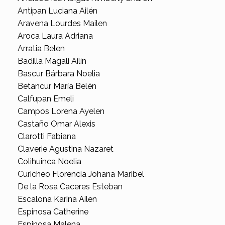
Antipan Luciana Ailén
Aravena Lourdes Mailen
Aroca Laura Adriana
Arratia Belen
Badilla Magali Ailín
Bascur Bárbara Noelia
Betancur María Belén
Calfupan Emeli
Campos Lorena Ayelen
Castaño Omar Alexis
Clarotti Fabiana
Claverie Agustina Nazaret
Colihuinca Noelia
Curicheo Florencia Johana Maribel
De la Rosa Caceres Esteban
Escalona Karina Ailen
Espinosa Catherine
Espinosa Malena