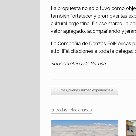
La propuesta no solo tuvo como objetiv
también fortalecer y promover las exp
cultural argentina. En ese marco, la pa
valor agregado, acompañando y jerarq
La Compañía de Danzas Folklóricas pi
alto. ¡Felicitaciones a toda la delegaci
Subsecretaría de Prensa
Navegador de artículos
←
Más jóvenes suman experiencia a…
Entradas relacionadas