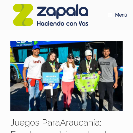
Saltar
al
contenido
Menú
Juegos ParaAraucanía: