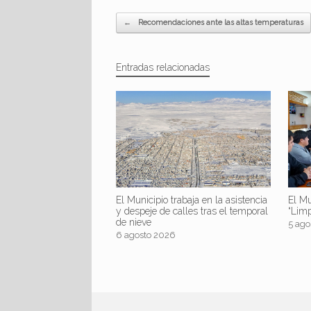
Navegador de artículos
←
Recomendaciones ante las altas temperaturas
Entradas relacionadas
El Mu
El Municipio trabaja en la asistencia
“Lim
y despeje de calles tras el temporal
de nieve
5 ago
6 agosto 2026