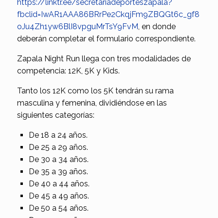
https://linktr.ee/secretariadeporteszapala?
fbclid=IwAR1AAA86BRrPe2CkqjFm9ZBQGt6c_gf8
oJu4Zh1yw6BlI8vpguMrTsY9FvM
, en donde
deberán completar el formulario correspondiente.
Zapala Night Run llega con tres modalidades de
competencia: 12K, 5K y Kids.
Tanto los 12K como los 5K tendrán su rama
masculina y femenina, dividiéndose en las
siguientes categorías:
De 18 a 24 años.
De 25 a 29 años.
De 30 a 34 años.
De 35 a 39 años.
De 40 a 44 años.
De 45 a 49 años.
De 50 a 54 años.