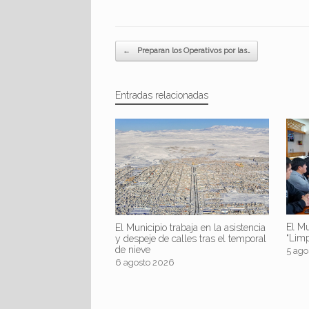
Navegador de artículos
←
Preparan los Operativos por las…
Entradas relacionadas
El Mu
El Municipio trabaja en la asistencia
“Lim
y despeje de calles tras el temporal
de nieve
5 ago
6 agosto 2026