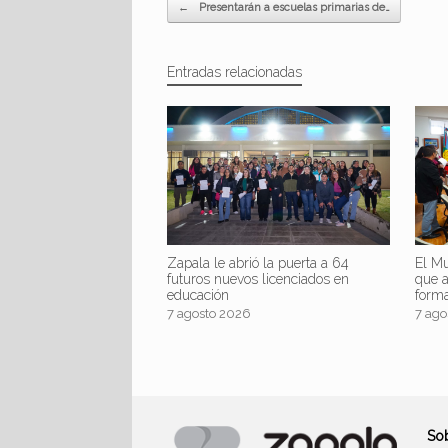
Navegador de artículos
←
Presentarán a escuelas primarias de…
Entradas relacionadas
Zapala le abrió la puerta a 64
El Mu
futuros nuevos licenciados en
que 
educación
form
7 agosto 2026
7 ago
So