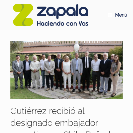
Saltar
al
contenido
Menú
Gutiérrez recibió al
designado embajador