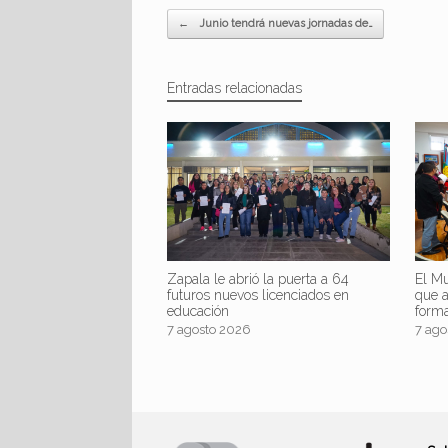
Navegador de artículos
←
Junio tendrá nuevas jornadas de…
Entradas relacionadas
Zapala le abrió la puerta a 64
El Mu
futuros nuevos licenciados en
que 
educación
form
7 agosto 2026
7 ago