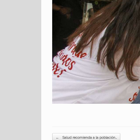
Navegador de artículos
←
Salud recomienda a la población…