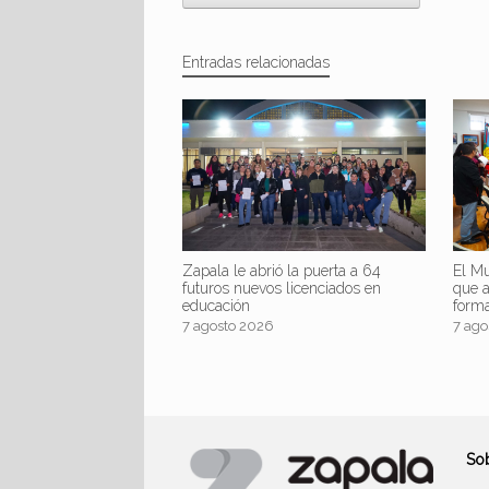
Entradas relacionadas
Zapala le abrió la puerta a 64
El Mu
futuros nuevos licenciados en
que 
educación
form
7 agosto 2026
7 ago
So