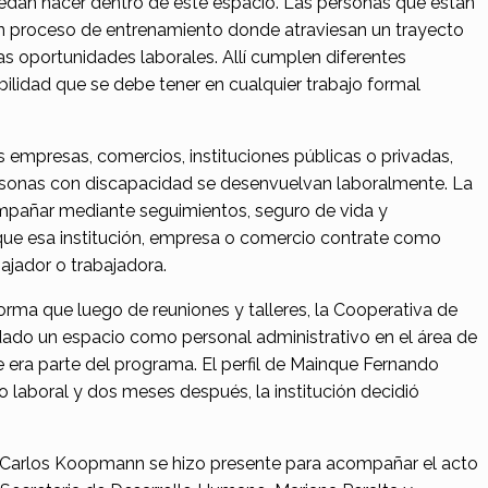
uedan hacer dentro de este espacio. Las personas que están
n proceso de entrenamiento donde atraviesan un trayecto
as oportunidades laborales. Allí cumplen diferentes
lidad que se debe tener en cualquier trabajo formal
es empresas, comercios, instituciones públicas o privadas,
rsonas con discapacidad se desenvuelvan laboralmente. La
pañar mediante seguimientos, seguro de vida y
ue esa institución, empresa o comercio contrate como
bajador o trabajadora.
rma que luego de reuniones y talleres, la Cooperativa de
dado un espacio como personal administrativo en el área de
ra parte del programa. El perfil de Mainque Fernando
 laboral y dos meses después, la institución decidió
e Carlos Koopmann se hizo presente para acompañar el acto