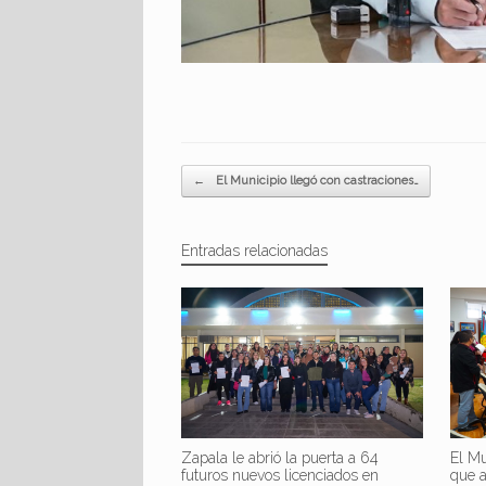
Navegador de artículos
←
El Municipio llegó con castraciones…
Entradas relacionadas
Zapala le abrió la puerta a 64
El Mu
futuros nuevos licenciados en
que 