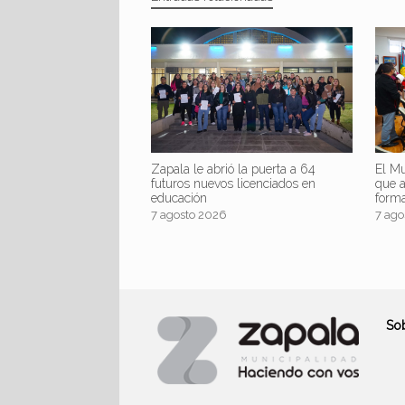
Zapala le abrió la puerta a 64
El Mu
futuros nuevos licenciados en
que 
educación
form
7 agosto 2026
7 ago
So