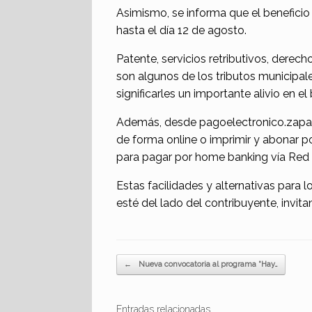
Asimismo, se informa que el benefici
hasta el día 12 de agosto.
Patente, servicios retributivos, derec
son algunos de los tributos municipa
significarles un importante alivio en el b
Además, desde pagoelectronico.zapala
de forma online o imprimir y abonar p
para pagar por home banking vía Red 
Estas facilidades y alternativas para
esté del lado del contribuyente, invita
Navegador de artículos
←
Nueva convocatoria al programa “Hay…
Entradas relacionadas