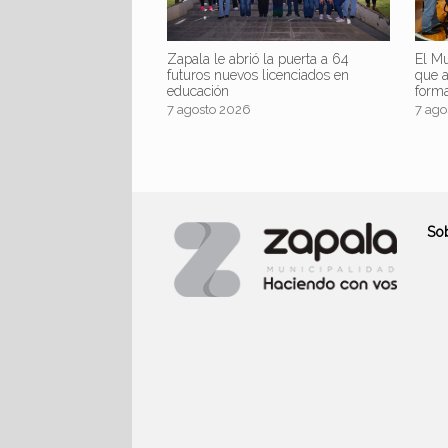
Zapala le abrió la puerta a 64
El Mu
futuros nuevos licenciados en
que 
educación
form
7 agosto 2026
7 ago
So