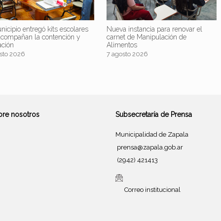
nicipio entregó kits escolares
Nueva instancia para renovar el
acompañan la contención y
carnet de Manipulación de
ación
Alimentos
sto 2026
7 agosto 2026
bre nosotros
Subsecretaría de Prensa
Municipalidad de Zapala
prensa@zapala.gob.ar
(2942) 421413
Correo institucional
Tema de
SiteOrigin