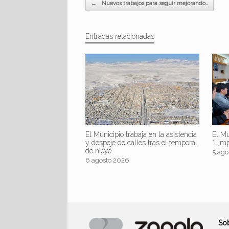
Navegador de artículos
←
Nuevos trabajos para seguir mejorando…
Entradas relacionadas
El Mu
El Municipio trabaja en la asistencia
“Lim
y despeje de calles tras el temporal
de nieve
5 ago
6 agosto 2026
So