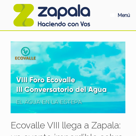
Saltar
al
contenido
Menú
Ecovalle VIII llega a Zapala: