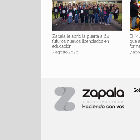
Zapala le abrió la puerta a 64
El Mu
futuros nuevos licenciados en
que 
educación
form
7 agosto 2026
7 ago
So