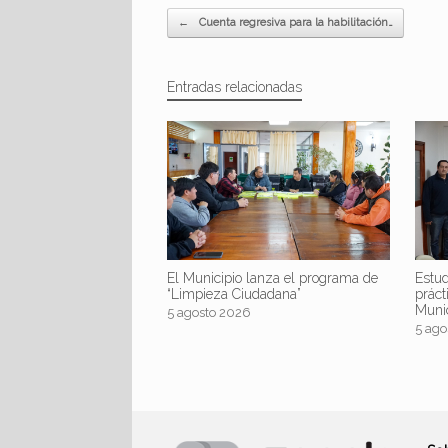
Navegador de artículos
←
Cuenta regresiva para la habilitación…
Entradas relacionadas
El Municipio lanza el programa de
Estud
“Limpieza Ciudadana”
práct
Muni
5 agosto 2026
5 ago