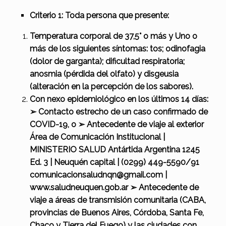
Criterio 1: Toda persona que presente:
Temperatura corporal de 37,5° o más y Uno o
más de los siguientes síntomas: tos; odinofagia
(dolor de garganta); dificultad respiratoria;
anosmia (pérdida del olfato) y disgeusia
(alteración en la percepción de los sabores).
Con nexo epidemiológico en los últimos 14 días:
➢ Contacto estrecho de un caso confirmado de
COVID-19, o
➢ Antecedente de viaje al exterior
Área de Comunicación Institucional |
MINISTERIO SALUD Antártida Argentina 1245
Ed. 3 | Neuquén capital | (0299) 449-5590/91
comunicacionsaludnqn@gmail.com |
www.saludneuquen.gob.ar
➢ Antecedente de
viaje a áreas de transmisión comunitaria (CABA,
provincias de Buenos Aires, Córdoba, Santa Fe,
Chaco y Tierra del Fuego) y las ciudades con