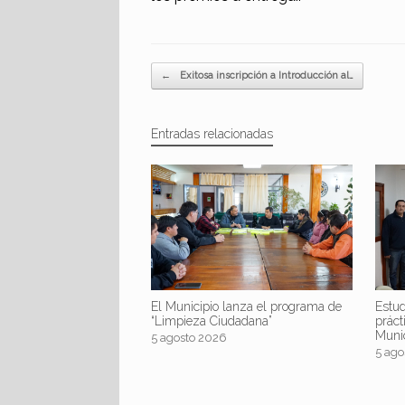
Navegador de artículos
←
Exitosa inscripción a Introducción al…
Entradas relacionadas
El Municipio lanza el programa de
Estud
“Limpieza Ciudadana”
práct
Muni
5 agosto 2026
5 ago