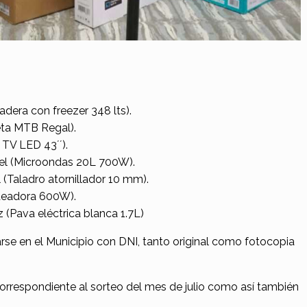
adera con freezer 348 lts).
leta MTB Regal).
 TV LED 43´´).
el (Microondas 20L 700W).
(Taladro atornillador 10 mm).
deadora 600W).
 (Pava eléctrica blanca 1.7L)
e en el Municipio con DNI, tanto original como fotocopia
orrespondiente al sorteo del mes de julio como así también