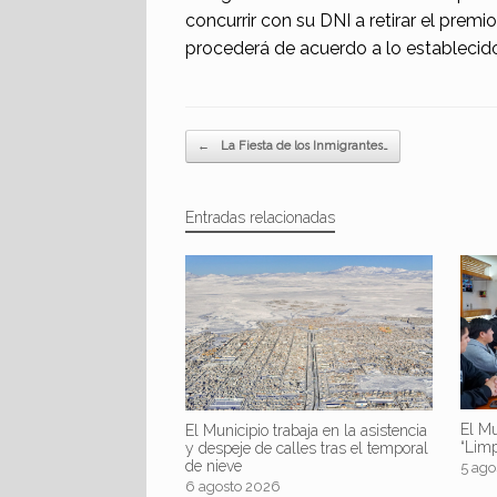
concurrir con su DNI a retirar el premi
procederá de acuerdo a lo establecido
Navegador de artículos
←
La Fiesta de los Inmigrantes…
Entradas relacionadas
El Mu
El Municipio trabaja en la asistencia
“Lim
y despeje de calles tras el temporal
de nieve
5 ago
6 agosto 2026