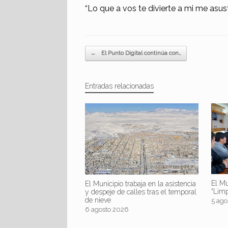
“Lo que a vos te divierte a mi me asus
Navegador de artículos
←
El Punto Digital continúa con…
Entradas relacionadas
El Mu
El Municipio trabaja en la asistencia
“Lim
y despeje de calles tras el temporal
de nieve
5 ago
6 agosto 2026