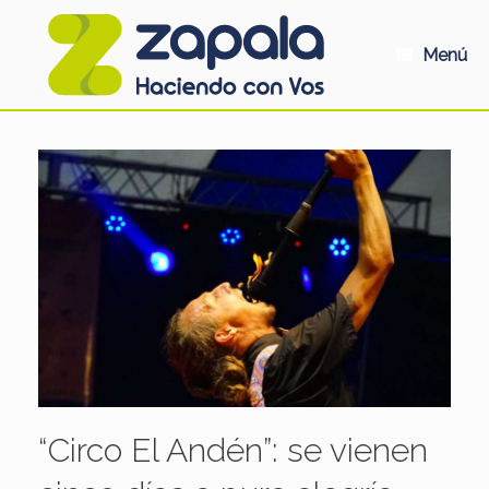
Saltar
al
contenido
Menú
“Circo El Andén”: se vienen