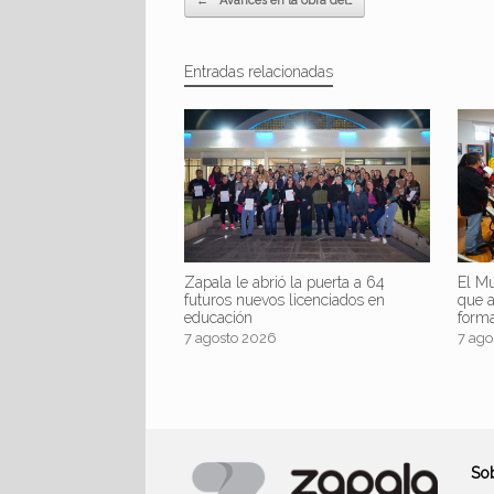
←
Avances en la obra del…
Entradas relacionadas
Zapala le abrió la puerta a 64
El Mu
futuros nuevos licenciados en
que 
educación
form
7 agosto 2026
7 ago
So