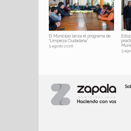
El Municipio lanza el programa de
Estud
“Limpieza Ciudadana”
práct
Muni
5 agosto 2026
5 ago
So