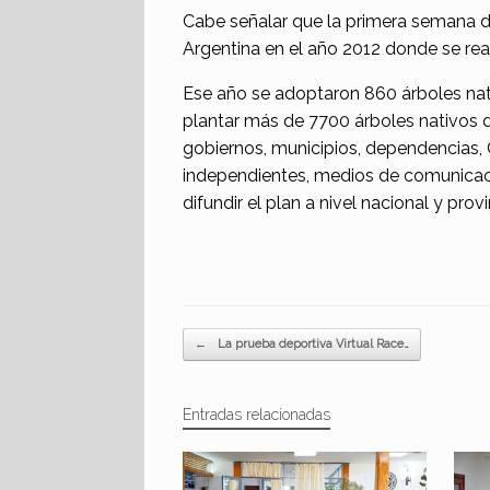
Cabe señalar que la primera semana d
Argentina en el año 2012 donde se rea
Ese año se adoptaron 860 árboles nat
plantar más de 7700 árboles nativos 
gobiernos, municipios, dependencias, 
independientes, medios de comunicaci
difundir el plan a nivel nacional y provi
Navegador de artículos
←
La prueba deportiva Virtual Race…
Entradas relacionadas