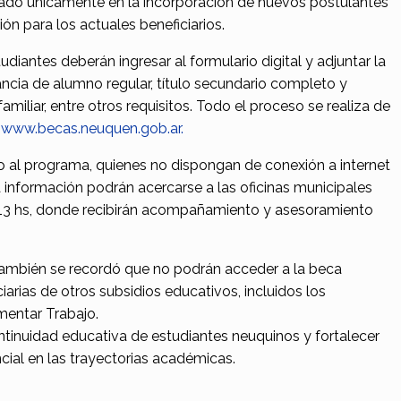
ado únicamente en la incorporación de nuevos postulantes
ón para los actuales beneficiarios.
tudiantes deberán ingresar al formulario digital y adjuntar la
ncia de alumno regular, título secundario completo y
iliar, entre otros requisitos. Todo el proceso se realiza de
:
www.becas.neuquen.gob.ar.
so al programa, quienes no dispongan de conexión a internet
a información podrán acercarse a las oficinas municipales
a 13 hs, donde recibirán acompañamiento y asesoramiento
ambién se recordó que no podrán acceder a la beca
arias de otros subsidios educativos, incluidos los
mentar Trabajo.
tinuidad educativa de estudiantes neuquinos y fortalecer
ial en las trayectorias académicas.