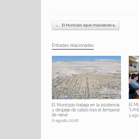
Navegador de artículos
←
El Municipio sigue impulsando a…
Entradas relacionadas
El Mu
El Municipio trabaja en la asistencia
“Lim
y despeje de calles tras el temporal
de nieve
5 ago
6 agosto 2026