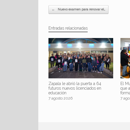
Navegador de artículos
←
Nuevo examen para renovar el…
Entradas relacionadas
Zapala le abrió la puerta a 64
El Mu
futuros nuevos licenciados en
que 
educación
form
7 agosto 2026
7 ago