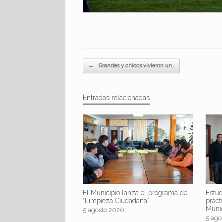
Navegador de artículos
←
Grandes y chicos vivieron un…
Entradas relacionadas
El Municipio lanza el programa de
Estud
“Limpieza Ciudadana”
práct
Muni
5 agosto 2026
5 ago