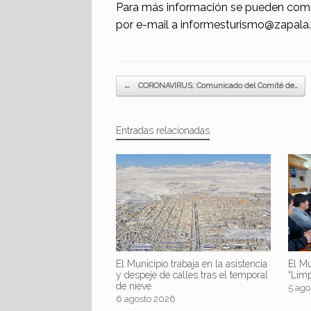
Para más información se pueden comu
por e-mail a informesturismo@zapala
Navegador de artículos
←
CORONAVIRUS: Comunicado del Comité de…
Entradas relacionadas
El Mu
El Municipio trabaja en la asistencia
“Lim
y despeje de calles tras el temporal
de nieve
5 ago
6 agosto 2026