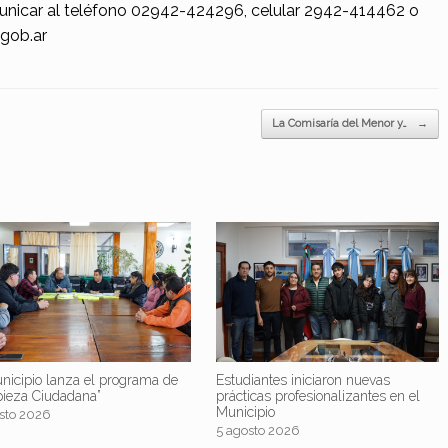
nicar al teléfono 02942-424296, celular 2942-414462 o
.gob.ar
La Comisaría del Menor y…
→
nicipio lanza el programa de
Estudiantes iniciaron nuevas
pieza Ciudadana”
prácticas profesionalizantes en el
Municipio
sto 2026
5 agosto 2026