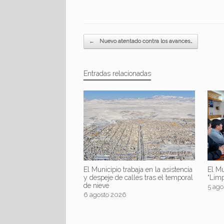
Navegador de artículos
←
Nuevo atentado contra los avances…
Entradas relacionadas
El Mu
El Municipio trabaja en la asistencia
“Lim
y despeje de calles tras el temporal
de nieve
5 ago
6 agosto 2026